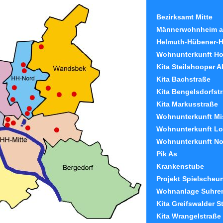
Bezirksamt Mitte
Männerwohnheim am
Helmuth-Hübener-
Wohnunterkunft H
Kita Steilshooper A
Kita Bachstraße
Kita Bengelsdorfst
Kita Markusstraße
Wohnunterkunft Mi
Wohnunterkunft L
Wohnunterkunft No
Pik As
Krankenstube
Projekt Spielscheu
Wohnanlage Suhr
Kita Greifswalder S
Kita Wrangelstraße