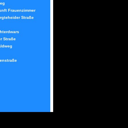
weg
nft Frauenzimmer
gteheider Straße
hterdwars
r Straße
aldweg
enstraße