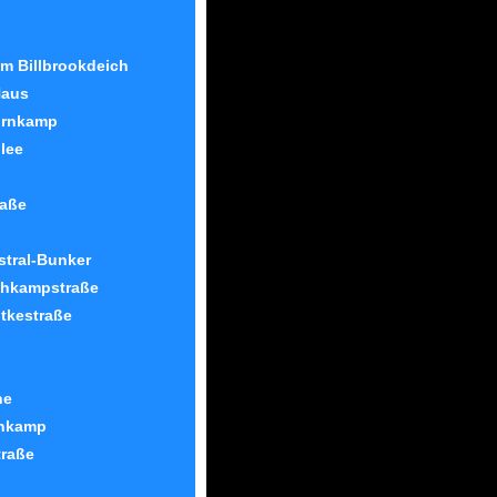
 Billbrookdeich
Haus
ornkamp
llee
raße
stral-Bunker
ohkampstraße
tkestraße
ne
enkamp
traße