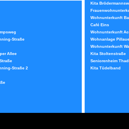
Kita Brödermanns
Frauenwohnunterku
Wohnunterkunft Bar
Café Eins
ampsweg
Wohnunterkunft Ac
nning-Straße
Wohnanlage Pillaue
Wohnunterkunft W
er Allee
Kita Stoltenstraße
Straße
Seniorenheim Thad
nning-Straße 2
Kita Tüdelband
aße