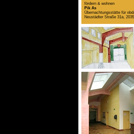
fördern & wohnen
Pik As
Übernachtungsstätte für ob
Neustädter Straße 31a, 20