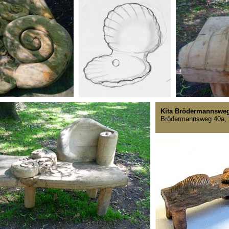
Kita Brödermannswe
Brödermannsweg 40a,