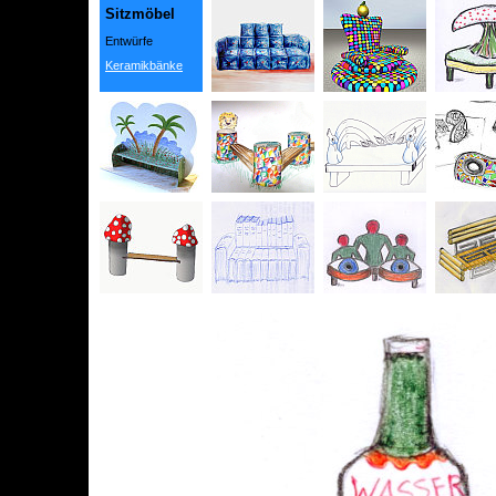
Sitzmöbel
Entwürfe
Keramikbänke