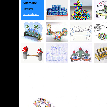
Sitzmöbel
Entwürfe
Keramikbänke